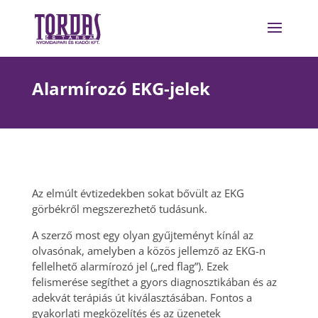
Alarmírozó EKG-jelek
Az elmúlt évtizedekben sokat bővült az EKG
görbékről megszerezhető tudásunk.
A szerző most egy olyan gyűjteményt kínál az
olvasónak, amelyben a közös jellemző az EKG-n
fellelhető alarmírozó jel („red flag”). Ezek
felismerése segíthet a gyors diagnosztikában és az
adekvát terápiás út kiválasztásában. Fontos a
gyakorlati megközelítés és az üzenetek